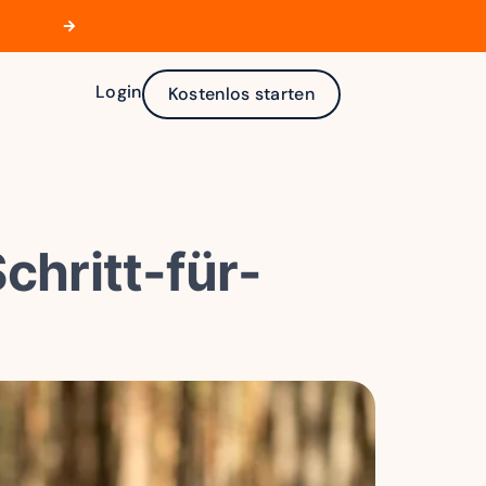
🪵 Aktuelle Praxistermine verfügbar
We
Login
Kostenlos starten
chritt-für-