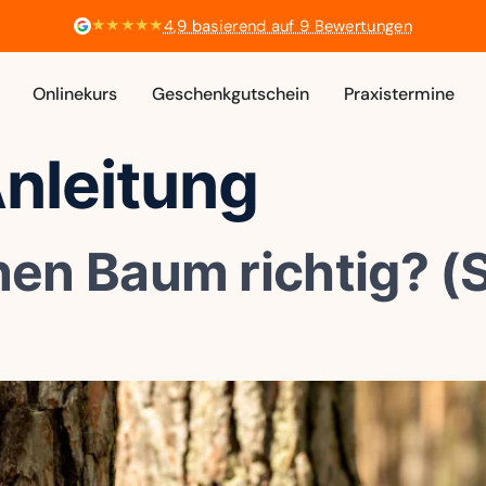
★★★★★
4,9 basierend auf 9 Bewertungen
Onlinekurs
Geschenkgutschein
Praxistermine
nleitung
inen Baum richtig? (S